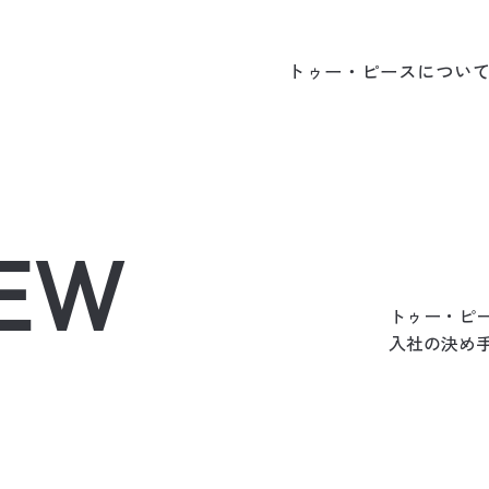
本文までスキップする
トゥー・ピースについ
トゥー・ピースについ
IEW
トゥー・ピ
入社の決め